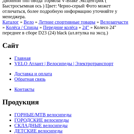
Двойной тип овода Тормоза V-Brake Эксцентрик (
Быстросъемная ось ) Цвет: Черно-серый Фото может
отличаться, более подробную информацию уточняйте у
менеджера.
Каталог
»
Вело
»
Летние спортивные товары
»
Велозапчасти
»
Колёса / Спицы
»
Передние колёса
»
24"
»
Колесо 24"
переднее в сборе D23 (24) black (ал.втулка на эксц.)
Сайт
Главная
VELO Атлант | Велосипеды | Электротранспорт
Доставка и оплата
Обратная связь
Контакты
Продукция
ГОРНЫЕ/MTB велосипеды
ГОРОДСКИЕ велосипеды
СКЛАДНЫЕ велосипеды
ДЕТСКИЕ велосипеды