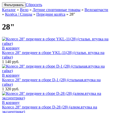
Сбросить
Каталог
»
Вело
»
Летние спортивные товары
»
Велозапчасти
»
Колёса / Спицы
»
Передние колёса
»
28"
28"
В корзину
Колесо 28" переднее в сборе YKL-11(28) (стальн. втулка на
гайке)
1 140 руб.
В корзину
Колесо 28" переднее в сборе D-1 (28) (стальная.втулка на
гайке)
1 320 руб.
В корзину
Колесо 28" переднее в сборе D-28 (28) (алюм.втулка на
эксцентрике)