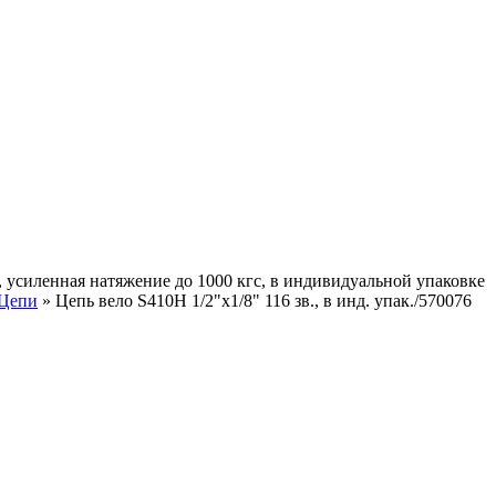
, усиленная натяжение до 1000 кгс, в индивидуальной упаковке
Цепи
»
Цепь вело S410H 1/2"x1/8" 116 зв., в инд. упак./570076