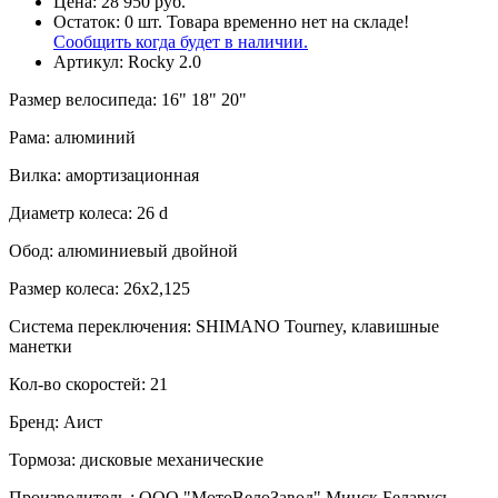
Цена:
28 950 руб.
Остаток:
0
шт.
Товара временно нет на складе!
Сообщить когда будет в наличии.
Артикул:
Rocky 2.0
Размер велосипеда
:
16" 18" 20"
Рама
:
алюминий
Вилка
:
амортизационная
Диаметр колеса
:
26 d
Обод
:
алюминиевый двойной
Размер колеса
:
26х2,125
Система переключения
:
SHIMANO Tourney, клавишные
манетки
Кол-во скоростей
:
21
Бренд
:
Аист
Тормоза
:
дисковые механические
Производитель
:
ООО "МотоВелоЗавод" Минск Беларусь