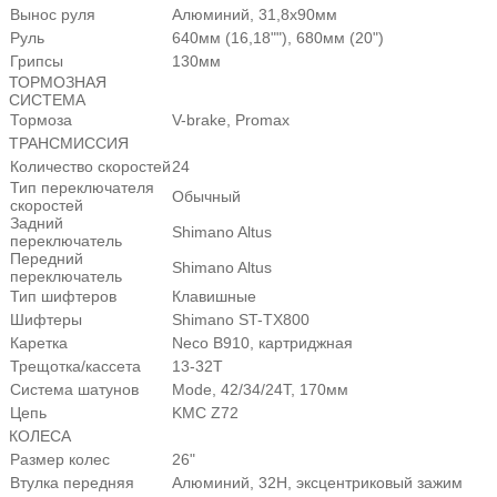
Вынос руля
Алюминий, 31,8х90мм
Руль
640мм (16,18""), 680мм (20")
Грипсы
130мм
ТОРМОЗНАЯ
СИСТЕМА
Тормоза
V-brake, Promax
ТРАНСМИССИЯ
Количество скоростей
24
Тип переключателя
Обычный
скоростей
Задний
Shimano Altus
переключатель
Передний
Shimano Altus
переключатель
Тип шифтеров
Клавишные
Шифтеры
Shimano ST-TX800
Каретка
Neco B910, картриджная
Трещотка/кассета
13-32Т
Система шатунов
Mode, 42/34/24Т, 170мм
Цепь
KMC Z72
КОЛЕСА
Размер колес
26"
Втулка передняя
Алюминий, 32H, эксцентриковый зажим