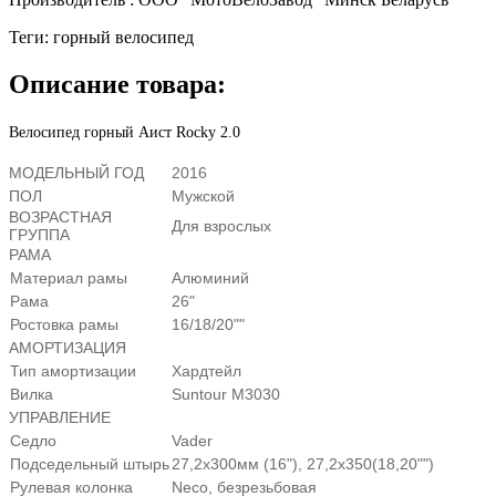
Теги
:
горный велосипед
Описание товара:
Велосипед горный Аист Rocky 2.0
МОДЕЛЬНЫЙ ГОД
2016
ПОЛ
Мужской
ВОЗРАСТНАЯ
Для взрослых
ГРУППА
РАМА
Материал рамы
Алюминий
Рама
26"
Ростовка рамы
16/18/20""
АМОРТИЗАЦИЯ
Тип амортизации
Хардтейл
Вилка
Suntour M3030
УПРАВЛЕНИЕ
Седло
Vader
Подседельный штырь
27,2х300мм (16"), 27,2х350(18,20"")
Рулевая колонка
Neco, безрезьбовая