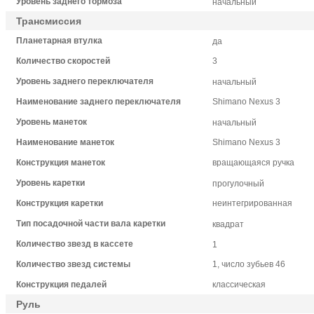
Уровень заднего тормоза
начальный
Трансмиссия
Планетарная втулка
да
Количество скоростей
3
Уровень заднего переключателя
начальный
Наименование заднего переключателя
Shimano Nexus 3
Уровень манеток
начальный
Наименование манеток
Shimano Nexus 3
Конструкция манеток
вращающаяся ручка
Уровень каретки
прогулочный
Конструкция каретки
неинтегрированная
Тип посадочной части вала каретки
квадрат
Количество звезд в кассете
1
Количество звезд системы
1, число зубьев 46
Конструкция педалей
классическая
Руль