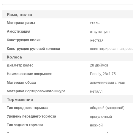
Рама, вилка
Материал рамы
сталь
Амортизация
отсутствует
Конструкция вилки
жесткая
Конструкция рулевой колонки
неинтегрированная, рез
Колеса
Диаметр колес
28 дюймов
Наименование покрышек
Ponely, 28x1.75
Материал обода
алюминиевый сплав
Материал бортировочного шнура
металл
Торможение
Тип переднего тормоза
ободной (клещевой)
Уровень переднего тормоза
прогулочный
Тип заднего тормоза
ножной