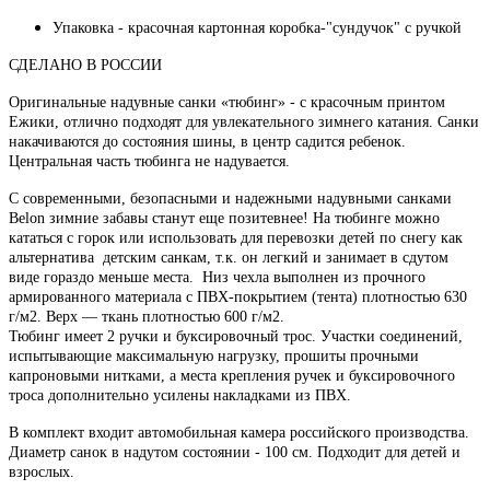
Упаковка - красочная картонная коробка-"сундучок" с ручкой
СДЕЛАНО В РОССИИ
Оригинальные надувные санки «тюбинг» - с красочным принтом
Ежики, отлично подходят для увлекательного зимнего катания. Санки
накачиваются до состояния шины, в центр садится ребенок.
Центральная часть тюбинга не надувается.
С современными, безопасными и надежными надувными санками
Belon зимние забавы станут еще позитевнее! На тюбинге можно
кататься с горок или использовать для перевозки детей по снегу как
альтернатива детским санкам, т.к. он легкий и занимает в сдутом
виде гораздо меньше места. Низ чехла выполнен из прочного
армированного материала с ПВХ-покрытием (тента) плотностью 630
г/м2. Верх — ткань плотностью 600 г/м2.
Тюбинг имеет 2 ручки и буксировочный трос. Участки соединений,
испытывающие максимальную нагрузку, прошиты прочными
капроновыми нитками, а места крепления ручек и буксировочного
троса дополнительно усилены накладками из ПВХ.
В комплект входит автомобильная камера российского производства.
Диаметр санок в надутом состоянии - 100 см. Подходит для детей и
взрослых.