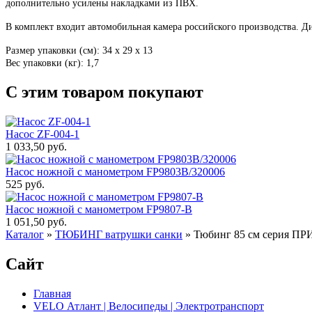
дополнительно усилены накладками из ПВХ.
В комплект входит автомобильная камера российского производства. Ди
Размер упаковки (см): 34 х 29 х 13
Вес упаковки (кг): 1,7
С этим товаром покупают
Насос ZF-004-1
1 033,50 руб.
Насос ножной с манометром FP9803В/320006
525 руб.
Насос ножной с манометром FP9807-В
1 051,50 руб.
Каталог
»
ТЮБИНГ ватрушки санки
»
Тюбинг 85 см серия ПР
Сайт
Главная
VELO Атлант | Велосипеды | Электротранспорт