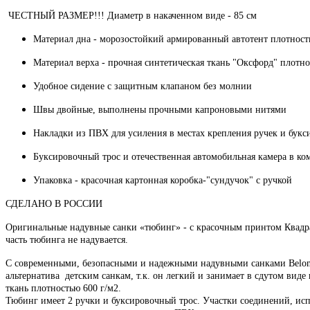
ЧЕСТНЫЙ РАЗМЕР!!! Диаметр в накаченном виде - 85 см
Материал дна - морозостойкий армированный автотент плотност
Материал верха - прочная синтетическая ткань "Оксфорд" плотн
Удобное сидение с защитным клапаном без молнии
Швы двойные, выполнены прочными капроновыми нитями
Накладки из ПВХ для усиления в местах крепления ручек и букс
Буксировочный трос и отечественная автомобильная камера в ко
Упаковка - красочная картонная коробка-"сундучок" с ручкой
СДЕЛАНО В РОССИИ
Оригинальные надувные санки «тюбинг» - с красочным принтом Квадрат
часть тюбинга не надувается.
С современными, безопасными и надежными надувными санками Belon зи
альтернатива детским санкам, т.к. он легкий и занимает в сдутом ви
ткань плотностью 600 г/м2.
Тюбинг имеет 2 ручки и буксировочный трос. Участки соединений, и