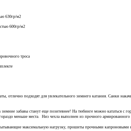
ью 630гр/м2
остью 600гр/м2
ировочного троса
мплекте
ы, отлично подходят для увлекательного зимнего катания. Санки накачи
мние забавы станут еще позитевнее! На тюбинге можно кататься с горо
де гораздо меньше места. Низ чехла выполнен из прочного армированного
спытывающие максимальную нагрузку, прошиты прочными капроновыми ни