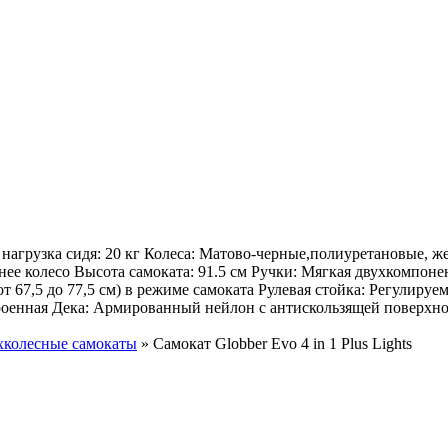
 нагрузка сидя: 20 кг Колеса: Матово-черные,полиуретановые, же
 колесо Высота самоката: 91.5 см Ручки: Мягкая двухкомпонен
 (от 67,5 до 77,5 см) в режиме самоката Рулевая стойка: Регули
роенная Дека: Армированный нейлон с антискользящей поверхнос
хколесные самокаты
»
Самокат Globber Evo 4 in 1 Plus Lights