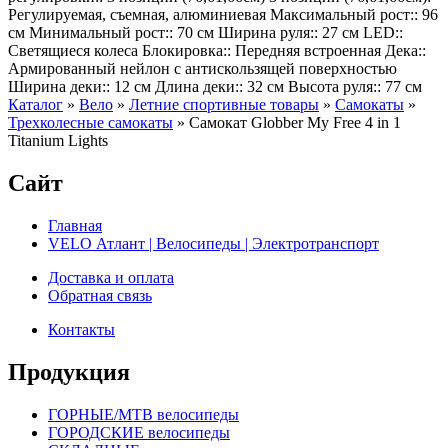
Регулируемая, съемная, алюминиевая Максимальный рост:: 96
см Минимальный рост:: 70 см Ширина руля:: 27 см LED::
Светящиеся колеса Блокировка:: Передняя встроенная Дека::
Армированный нейлон с антискользящей поверхностью
Ширина деки:: 12 см Длина деки:: 32 см Высота руля:: 77 см
Каталог
»
Вело
»
Летние спортивные товары
»
Самокаты
»
Трехколесные самокаты
»
Самокат Globber My Free 4 in 1
Titanium Lights
Сайт
Главная
VELO Атлант | Велосипеды | Электротранспорт
Доставка и оплата
Обратная связь
Контакты
Продукция
ГОРНЫЕ/MTB велосипеды
ГОРОДСКИЕ велосипеды