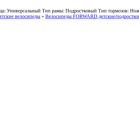
еда: Универсальный Тип рамы: Подростковый Тип тормозов: Нож
етские велосипеды
»
Велосипеды FORWARD детские/подростко