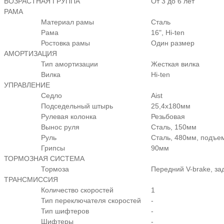
ВОЗРАСТНАЯ ГРУППА
От 3 до 6 лет
РАМА
Материал рамы
Сталь
Рама
16", Hi-ten
Ростовка рамы
Один размер
АМОРТИЗАЦИЯ
Тип амортизации
Жесткая вилка
Вилка
Hi-ten
УПРАВЛЕНИЕ
Седло
Aist
Подседельный штырь
25,4x180мм
Рулевая колонка
Резьбовая
Вынос руля
Сталь, 150мм
Руль
Сталь, 480мм, подъе
Грипсы
90мм
ТОРМОЗНАЯ СИСТЕМА
Тормоза
Передний V-brake, за
ТРАНСМИССИЯ
Количество скоростей
1
Тип переключателя скоростей
-
Тип шифтеров
-
Шифтеры
-