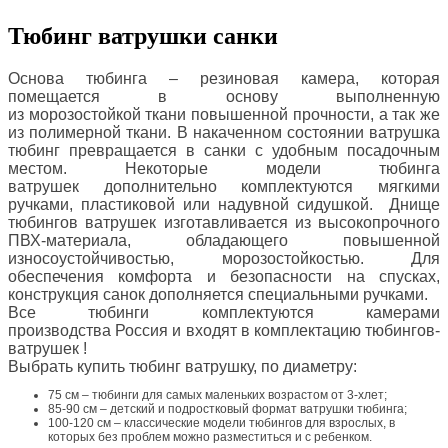
Тюбинг ватрушки санки
Основа тюбинга – резиновая камера, которая
помещается в основу выполненную
из
морозостойкой
ткани повышенной прочности, а так же
из полимерной ткани. В накаченном состоянии ватрушка
тюбинг превращается в санки с удобным посадочным
местом. Некоторые модели тюбинга
ватрушек дополнительно комплектуются мягкими
ручками, пластиковой или надувной сидушкой.
Днище
тюбингов ватрушек изготавливается из высокопрочного
ПВХ-материала, обладающего повышенной
износоустойчивостью, морозостойкостью.
Для
обеспечения комфорта и безопасности на спусках,
конструкция санок дополняется специальными ручками.
Все тюбинги комплектуются камерами
производства Россия и входят в комплектацию тюбингов-
ватрушек !
Выбрать купить тюбинг ватрушку, по диаметру:
75 cм – тюбинги для самых маленьких возрастом от 3-хлет;
85-90 cм – детский и подростковый формат ватрушки тюбинга;
100-120 см – классические модели тюбингов для взрослых, в
которых без проблем можно разместиться и с ребенком.