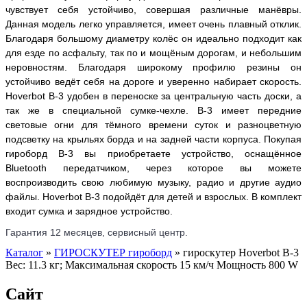
чувствует себя устойчиво, совершая различные манёвры.
Данная модель легко управляется, имеет очень плавный отклик.
Благодаря большому диаметру колёс он идеально подходит как
для езде по асфальту, так по и мощёным дорогам, и небольшим
неровностям. Благодаря широкому профилю резины он
устойчиво ведёт себя на дороге и уверенно набирает скорость.
Hoverbot B-3 удобен в переноске за центральную часть доски, а
так же в специальной сумке-чехле. B-3 имеет передние
световые огни для тёмного времени суток и разноцветную
подсветку на крыльях борда и на задней части корпуса. Покупая
гироборд B-3 вы приобретаете устройство, оснащённое
Bluetooth передатчиком, через которое вы можете
воспроизводить свою любимую музыку, радио и другие аудио
файлы. Hoverbot B-3 подойдёт для детей и взрослых. В комплект
входит сумка и зарядное устройство.
Г
арантия 12 месяцев, сервисный центр.
Каталог
»
ГИРОСКУТЕР гироборд
»
гироскутер Hoverbot B-3
Вес: 11.3 кг; Максимальная скорость 15 км/ч Мощность 800 W
Сайт