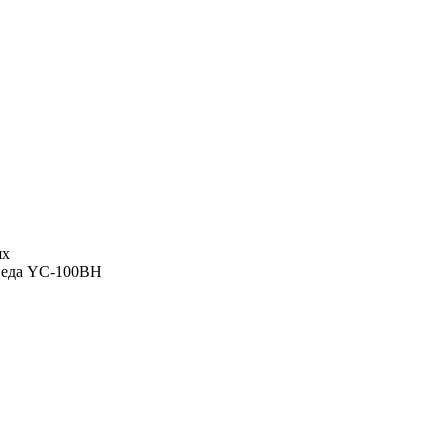
ях
педа YC-100BH