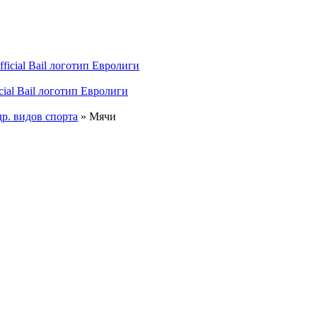
ial Bail логотип Евролиги
р. видов спорта
»
Мячи