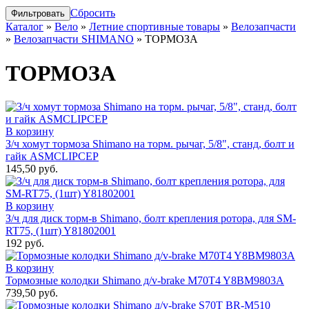
Сбросить
Каталог
»
Вело
»
Летние спортивные товары
»
Велозапчасти
»
Велозапчасти SHIMANO
»
ТОРМОЗА
ТОРМОЗА
В корзину
З/ч хомут тормоза Shimano на торм. рычаг, 5/8", станд, болт и
гайк ASMCLIPCEP
145,50 руб.
В корзину
З/ч для диск торм-в Shimano, болт крепления ротора, для SM-
RT75, (1шт) Y81802001
192 руб.
В корзину
Тормозные колодки Shimano д/v-brake М70T4 Y8BM9803A
739,50 руб.