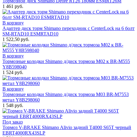
Тормозной диск Shimano Deore RT26 180мм ESMRT26M
1 461 руб.
В корзину
Адаптер диск торм Shimano переходник с CenterLock на 6 болт
SM-RTAD10 ESMRTAD10
1 522,50 руб.
В корзину
Тормозные колодки Shimano д/диск тормоза M02 к BR-M555
Y8B598040
1 524 руб.
В корзину
Тормозные колодки Shimano д/диск тормоза M03 BR-M7553
метал Y8B298060
1 548 руб.
Под заказ
Тормоз V-BRAKE Shimano Alivio задний T4000 S65T черный
EBRT4000RX43SLP