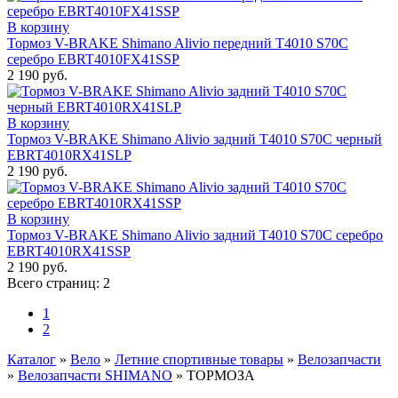
В корзину
Тормоз V-BRAKE Shimano Alivio передний T4010 S70С
серебро EBRT4010FX41SSP
2 190 руб.
В корзину
Тормоз V-BRAKE Shimano Alivio задний T4010 S70С черный
EBRT4010RX41SLP
2 190 руб.
В корзину
Тормоз V-BRAKE Shimano Alivio задний T4010 S70С серебро
EBRT4010RX41SSP
2 190 руб.
Всего страниц:
2
1
2
Каталог
»
Вело
»
Летние спортивные товары
»
Велозапчасти
»
Велозапчасти SHIMANO
»
ТОРМОЗА