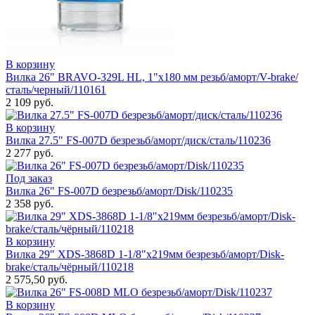
В корзину
Вилка 26" BRAVO-329L HL, 1"х180 мм резьб/аморт/V-brake/
сталь/черный/110161
2 109 руб.
В корзину
Вилка 27.5" FS-007D безрезьб/аморт/диск/сталь/110236
2 277 руб.
Под заказ
Вилка 26" FS-007D безрезьб/аморт/Disk/110235
2 358 руб.
В корзину
Вилка 29" XDS-3868D 1-1/8"x219мм безрезьб/аморт/Disk-
brake/сталь/чёрный/110218
2 575,50 руб.
В корзину