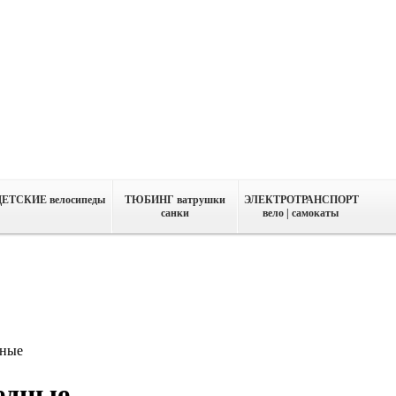
ДЕТСКИЕ велосипеды
ТЮБИНГ ватрушки
ЭЛЕКТРОТРАНСПОРТ
санки
вело | самокаты
дные
едные