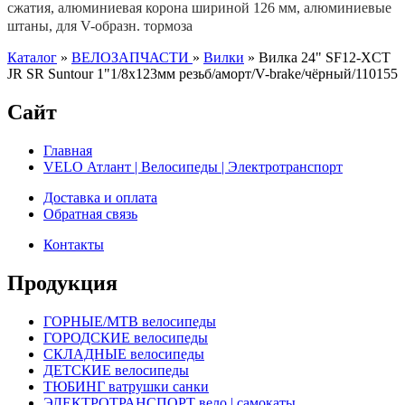
сжатия, алюминиевая корона шириной 126 мм, алюминиевые
штаны, для V-образн. тормоза
Каталог
»
ВЕЛОЗАПЧАСТИ
»
Вилки
»
Вилка 24" SF12-XCT
JR SR Suntour 1"1/8x123мм резьб/аморт/V-brake/чёрный/110155
Сайт
Главная
VELO Атлант | Велосипеды | Электротранспорт
Доставка и оплата
Обратная связь
Контакты
Продукция
ГОРНЫЕ/MTB велосипеды
ГОРОДСКИЕ велосипеды
СКЛАДНЫЕ велосипеды
ДЕТСКИЕ велосипеды
ТЮБИНГ ватрушки санки
ЭЛЕКТРОТРАНСПОРТ вело | самокаты