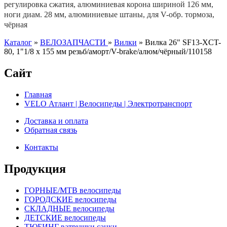
регулировка сжатия, алюминиевая корона шириной 126 мм,
ноги диам. 28 мм, алюминиевые штаны, для V-обр. тормоза,
чёрная
Каталог
»
ВЕЛОЗАПЧАСТИ
»
Вилки
»
Вилка 26" SF13-XCT-
80, 1"1/8 x 155 мм резьб/аморт/V-brake/алюм/чёрный/110158
Сайт
Главная
VELO Атлант | Велосипеды | Электротранспорт
Доставка и оплата
Обратная связь
Контакты
Продукция
ГОРНЫЕ/MTB велосипеды
ГОРОДСКИЕ велосипеды
СКЛАДНЫЕ велосипеды
ДЕТСКИЕ велосипеды
ТЮБИНГ ватрушки санки