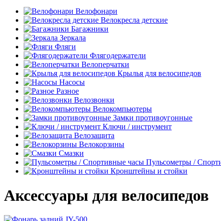
Велофонари
Велокресла детские
Багажники
Зеркала
Фляги
Флягодержатели
Велоперчатки
Крылья для велосипедов
Насосы
Разное
Велозвонки
Велокомпьютеры
Замки противоугонные
Ключи / инструмент
Велозащита
Велокорзины
Смазки
Пульсометры / Спорт
Кронштейны и стойки
Аксессуары для велосипедов