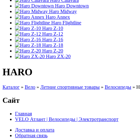
Haro Calavara
Haro Downtown
Haro Midway
Haro Annex
Haro Flightline
Haro Z-10
Haro Z-12
Haro Z-16
Haro Z-18
Haro Z-20
Haro ZX-20
HARO
Каталог
»
Вело
»
Летние спортивные товары
»
Велосипеды
»
H
Сайт
Главная
VELO Атлант | Велосипеды | Электротранспорт
Доставка и оплата
Обратная связь